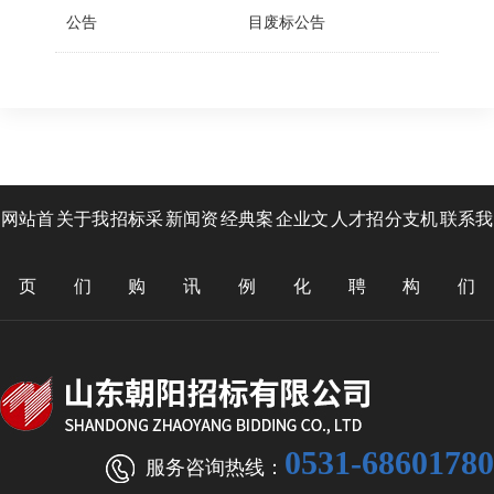
公告
目废标公告
网站首
关于我
招标采
新闻资
经典案
企业文
人才招
分支机
联系我
页
们
购
讯
例
化
聘
构
们
0531-68601780
服务咨询热线：