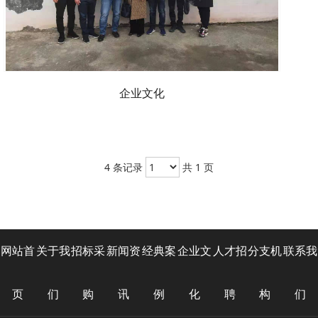
企业文化
4 条记录
共 1 页
网站首
关于我
招标采
新闻资
经典案
企业文
人才招
分支机
联系我
页
们
购
讯
例
化
聘
构
们